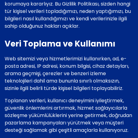
korumaya kararlıyız. Bu Gizlilik Politikası, sizden hangi
tür kişisel verileri topladığımızı, neden yaptığımızı, bu
bilgileri nasıl kullandığımızı ve kendi verilerinizle ilgili
sahip olduğunuz hakları açıklar.
Veri Toplama ve Kullanımı
Web sitemizi veya hizmetlerimizi kullanırken, ad, e-
posta adresi, IP adresi, konum bilgisi, cihaz detayları,
arama geçmişi, çerezler ve benzeri izleme
teknolojileri dahil ama bununla sınırlı olmaksızın,
sizinle ilgili belirli türde kişisel bilgileri toplayabiliriz.
Toplanan verileri, kullanıcı deneyimini iyileştirmek,
güvenlik önlemlerini artırmak, hizmet sağlayıcılarla
sözleşme yükümlülüklerini yerine getirmek, doğrudan
pazarlama kampanyaları yürütmek veya müşteri
desteği sağlamak gibi çeşitli amaçlarla kullanıyoruz.