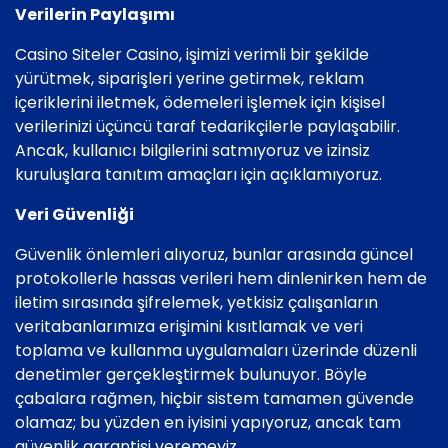
Verilerin Paylaşımı
Casino Siteler Casino, işimizi verimli bir şekilde
yürütmek, siparişleri yerine getirmek, reklam
içeriklerini iletmek, ödemeleri işlemek için kişisel
verilerinizi üçüncü taraf tedarikçilerle paylaşabilir.
Ancak, kullanıcı bilgilerini satmıyoruz ve izinsiz
kuruluşlara tanıtım amaçları için açıklamıyoruz.
Veri Güvenliği
Güvenlik önlemleri alıyoruz, bunlar arasında güncel
protokollerle hassas verileri hem dinlenirken hem de
iletim sırasında şifrelemek, yetkisiz çalışanların
veritabanlarımıza erişimini kısıtlamak ve veri
toplama ve kullanma uygulamaları üzerinde düzenli
denetimler gerçekleştirmek bulunuyor. Böyle
çabalara rağmen, hiçbir sistem tamamen güvende
olamaz; bu yüzden en iyisini yapıyoruz, ancak tam
güvenlik garantisi veremeyiz.