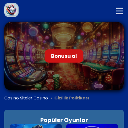
☰
Bonusu al
›
Casino Siteler Casino
Gizlilik Politikası
Popüler Oyunlar