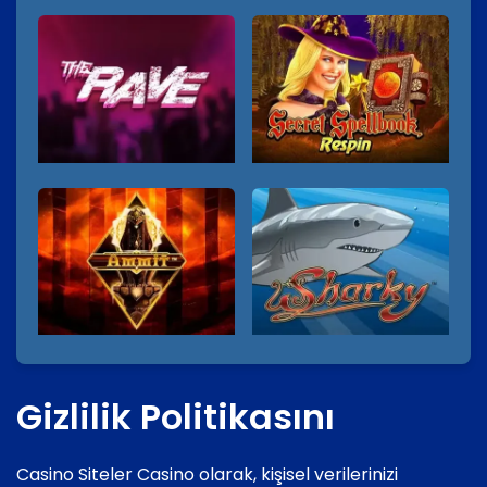
Gizlilik Politikasını
Casino Siteler Casino olarak, kişisel verilerinizi