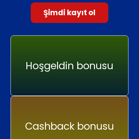
Şimdi kayıt ol
Hoşgeldin bonusu
Cashback bonusu