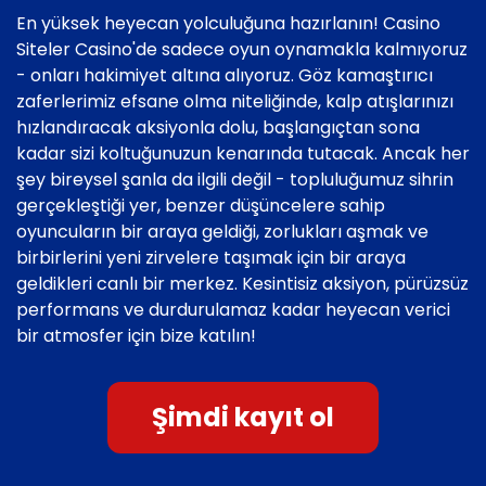
En yüksek heyecan yolculuğuna hazırlanın! Casino
Siteler Casino'de sadece oyun oynamakla kalmıyoruz
- onları hakimiyet altına alıyoruz. Göz kamaştırıcı
zaferlerimiz efsane olma niteliğinde, kalp atışlarınızı
hızlandıracak aksiyonla dolu, başlangıçtan sona
kadar sizi koltuğunuzun kenarında tutacak. Ancak her
şey bireysel şanla da ilgili değil - topluluğumuz sihrin
gerçekleştiği yer, benzer düşüncelere sahip
oyuncuların bir araya geldiği, zorlukları aşmak ve
birbirlerini yeni zirvelere taşımak için bir araya
geldikleri canlı bir merkez. Kesintisiz aksiyon, pürüzsüz
performans ve durdurulamaz kadar heyecan verici
bir atmosfer için bize katılın!
Şimdi kayıt ol