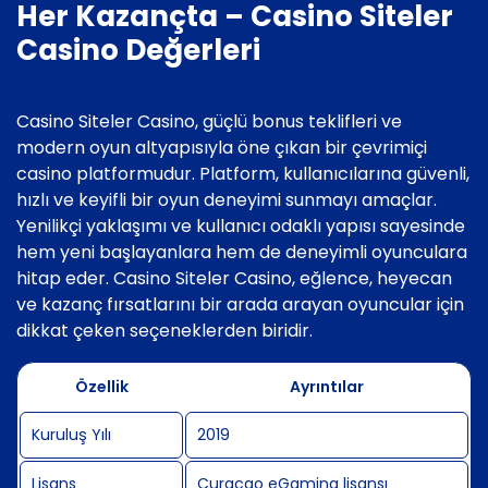
Her Kazançta – Casino Siteler
Casino Değerleri
Casino Siteler Casino, güçlü bonus teklifleri ve
modern oyun altyapısıyla öne çıkan bir çevrimiçi
casino platformudur. Platform, kullanıcılarına güvenli,
hızlı ve keyifli bir oyun deneyimi sunmayı amaçlar.
Yenilikçi yaklaşımı ve kullanıcı odaklı yapısı sayesinde
hem yeni başlayanlara hem de deneyimli oyunculara
hitap eder. Casino Siteler Casino, eğlence, heyecan
ve kazanç fırsatlarını bir arada arayan oyuncular için
dikkat çeken seçeneklerden biridir.
Özellik
Ayrıntılar
Kuruluş Yılı
2019
Lisans
Curacao eGaming lisansı