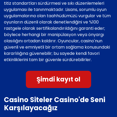
titiz standartları sürdürmesi ve sıkı düzenlemeleri
uygulaması ile tanınmaktadır. Lisans, sorumlu oyun
uygulamalarına olan taahhüdümüzü vurgular ve tüm
oyunların düzenli olarak denetlendiğini ve %100
rastgele olarak sertifikalandırıldığını garanti eder;
böylece herhangi bir manipülasyon veya önyargı
olasılığını ortadan kaldırır. Oyuncular, casino'nun
güvenli ve emniyetli bir ortam sağlama konusundaki
kararlılığına güvenebilir; bu sayede kendi favori
etkinliklerini tam bir güvenle sürdürebilirler.
Şimdi kayıt ol
Casino Siteler Casino'de Seni
Karşılayacağız