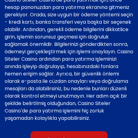
hesap panonuzdan para yatırma ekranına gitmeniz
gerekiyor. Orada, size uygun bir ödeme yöntemi seçin
- kredi kartı, banka transferi veya başka bir seçenek
olabilir. Ardından, gerekli ödeme bilgilerini dikkatlice
girin, işlemin sorunsuz geçmesi için doğruluk
sağlamak önemlidir. Bilgilerinizi gönderdikten sonra,
ödemeyi gerçekleştirmek için işlemi onaylayın. Casino
Siteler Casino ardından para yatırma işleminizi
anında işleyip doğrulayıp, hesabınızdaki fonlara
hemen erişim sağlar. Ayrıca, bir güvenlik önlemi
olarak e-posta ile cüzdan onayları veya doğrulama
mesajları da alabilirsiniz, bu nedenle bunları düzenli
olarak kontrol etmeyi unutmayın. Her adım açık bir
şekilde belirtilmiş olduğundan, Casino Siteler
Casino'de para yatırma işlemini hiç zorluk
yaşamadan kolaylıkla yapabilirsiniz.