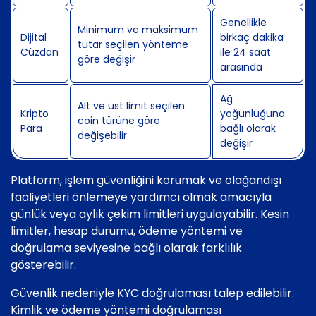
Genellikle
Minimum ve maksimum
Dijital
birkaç dakika
tutar seçilen yönteme
Cüzdan
ile 24 saat
göre değişir
arasında
Ağ
Alt ve üst limit seçilen
Kripto
yoğunluğuna
coin türüne göre
Para
bağlı olarak
değişebilir
değişir
Platform, işlem güvenliğini korumak ve olağandışı
faaliyetleri önlemeye yardımcı olmak amacıyla
günlük veya aylık çekim limitleri uygulayabilir. Kesin
limitler, hesap durumu, ödeme yöntemi ve
doğrulama seviyesine bağlı olarak farklılık
gösterebilir.
Güvenlik nedeniyle KYC doğrulaması talep edilebilir.
Kimlik ve ödeme yöntemi doğrulaması