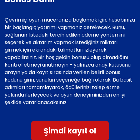
Çevrimiçi oyun maceranıza başlamak için, hesabınıza
bir başlangıç yatırımı yapmanız gerekecek. Bunu,
sağlanan listedeki tercih edilen ödeme yöntemini
seçerek ve aktarım yapmak istediğiniz miktarı
girmek için ekrandaki talimatları izleyerek
yapabilirsiniz. Bir hoş geldin bonusu olup olmadığını
kontrol etmeyi unutmayın - yalnızca onay kutusunu
arayın ya da kayıt sırasında verilen belirli bonus
kodunu girin, sunulan seçeneğe bağlı olarak. Bu basit
adımları tamamlayarak, ödüllerinizi talep etme
yolunda ilerleyecek ve oyun deneyiminizden en iyi
şekilde yararlanacaksınız.
Şimdi kayıt ol