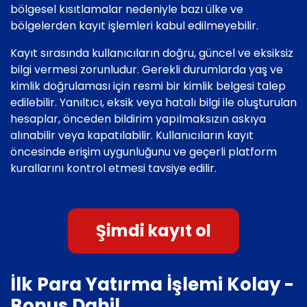
bölgesel kısıtlamalar nedeniyle bazı ülke ve
bölgelerden kayıt işlemleri kabul edilmeyebilir.
Kayıt sırasında kullanıcıların doğru, güncel ve eksiksiz
bilgi vermesi zorunludur. Gerekli durumlarda yaş ve
kimlik doğrulaması için resmi bir kimlik belgesi talep
edilebilir. Yanıltıcı, eksik veya hatalı bilgi ile oluşturulan
hesaplar, önceden bildirim yapılmaksızın askıya
alınabilir veya kapatılabilir. Kullanıcıların kayıt
öncesinde erişim uygunluğunu ve geçerli platform
kurallarını kontrol etmesi tavsiye edilir.
Şimdi kayıt ol
İlk Para Yatırma İşlemi Kolay -
Bonus Dahil