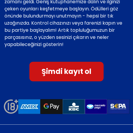
zamanı geldi. Geniş kütüphanemize dalın ve ilginizi
çeken oyunları keşfetmeye başlayın. Ödülleri göz
önünde bulundurmayı unutmayın - hepsi bir tık
uzağınızda. Kontrol cihazınızı veya farenizi kapın ve
bu partiye başlayalım! Artık topluluğumuzun bir
parçasısınız, o yüzden sesinizi çıkarın ve neler
yapabileceğinizi gösterin!
Şimdi kayıt ol