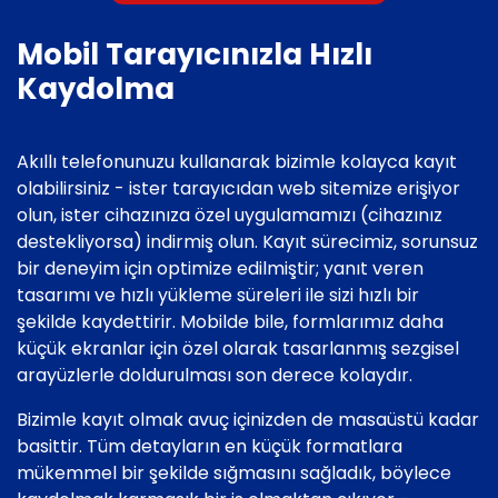
Mobil Tarayıcınızla Hızlı
Kaydolma
Akıllı telefonunuzu kullanarak bizimle kolayca kayıt
olabilirsiniz - ister tarayıcıdan web sitemize erişiyor
olun, ister cihazınıza özel uygulamamızı (cihazınız
destekliyorsa) indirmiş olun. Kayıt sürecimiz, sorunsuz
bir deneyim için optimize edilmiştir; yanıt veren
tasarımı ve hızlı yükleme süreleri ile sizi hızlı bir
şekilde kaydettirir. Mobilde bile, formlarımız daha
küçük ekranlar için özel olarak tasarlanmış sezgisel
arayüzlerle doldurulması son derece kolaydır.
Bizimle kayıt olmak avuç içinizden de masaüstü kadar
basittir. Tüm detayların en küçük formatlara
mükemmel bir şekilde sığmasını sağladık, böylece