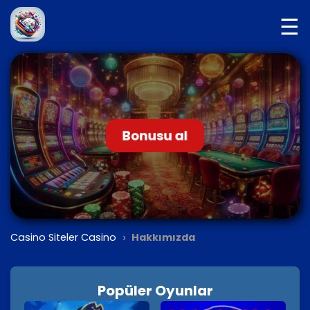
☰
Bonusu al
›
Casino Siteler Casino
Hakkımızda
Popüler Oyunlar