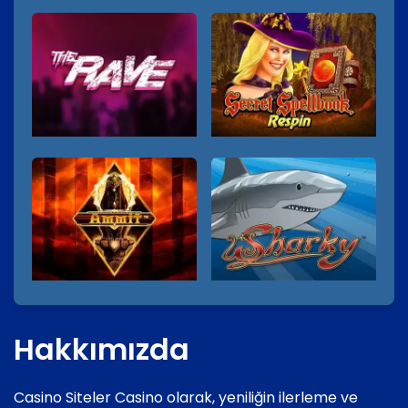
Hakkımızda
Casino Siteler Casino olarak, yeniliğin ilerleme ve