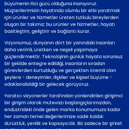
büyümenin itici gücü olduğuna inanıyoruz.
Müşterilerimizin hayatında olumlu bir etki yaratmak
için ürünler ve hizmetler üreten tutkulu bireylerden
oluşan bir takımız; bu ürünler ve hizmetler, hayatı
basitleştirir, geliştirir ve bağlantı kurar.
Vizyonumuz, dünyanın dört bir yanındaki insanları
daha verimli, üretken ve neşeli yaşamaya
güçlendirmektir. Teknolojinin günlük hayata sorunsuz
bir şekilde entegre edildiği, insanların sıradan
görevlerden kurtulduğu ve gerçekten önemli olan
şeylere - deneyimler, ilişkiler ve kişisel büyüme -
odaklanabildiği bir gelecek görüyoruz.
Yaratıcı vizyonerler tarafından yönlendirilen girişimci
bir girişim olarak mütevazı başlangıçlarımızdan,
endüstrideki önde gelen marka konumumuza kadar
her zaman temel değerlerimize sadık kaldık:
dürüstlük, yenilik ve kapsayıcılık. Biz sadece bir şirket